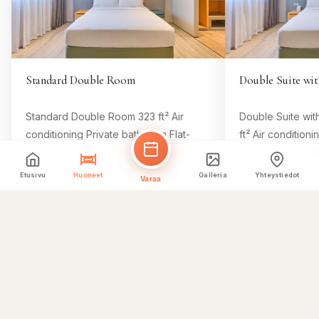
Standard Double Room
Double Suite wit
Standard Double Room 323 ft² Air
Double Suite wit
conditioning Private bathroom Flat-
ft² Air condition
screen TV Minibar Free Wifi Room
Flat-screen TV M
Size 323 ft² 1 king bed Comfy beds, 8
Size 646 ft² 1 k
Etusivu
Huoneet
Galleria
Yhteystiedot
Varaa
Varaa tämä huone