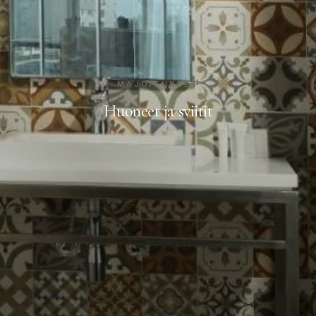
MAJOITUKSET
Huoneet ja sviitit