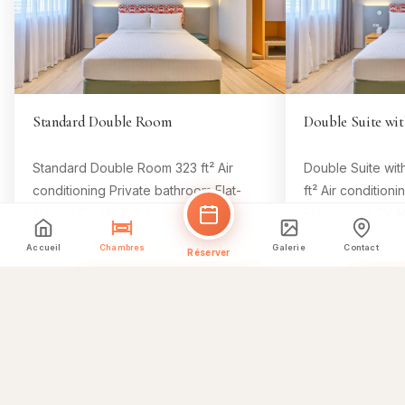
Standard Double Room
Double Suite wit
Standard Double Room 323 ft² Air
Double Suite wit
conditioning Private bathroom Flat-
ft² Air condition
screen TV Minibar Free Wifi Room
Flat-screen TV M
Size 323 ft² 1 king bed Comfy beds, 8
Size 646 ft² 1 k
Accueil
Chambres
Galerie
Contact
Réserver
Réserver cette chambre
Réser