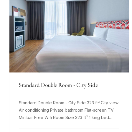
Standard Double Room - City Side
Standard Double Room - City Side 323 ft² City view
Air conditioning Private bathroom Flat-screen TV
Minibar Free Wifi Room Size 323 ft² 1 king bed
Comfy beds, 8