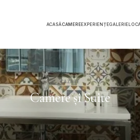
ACASĂ
CAMERE
EXPERIENȚE
GALERIE
LOCA
CAZARE
Camere și Suite