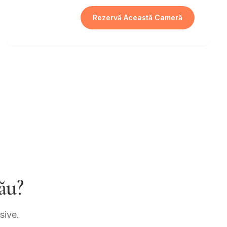
Rezervă Această Cameră
ău?
sive.