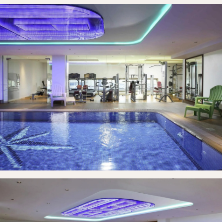
Etusivu
Huoneet
Galleria
Yhteystiedot
Varaa