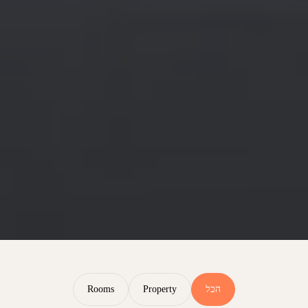
הכל
Property
Rooms