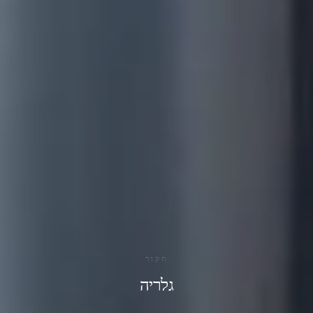
חקור
גלריה