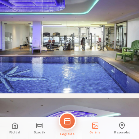
Főoldal
Szobák
Galéria
Kapcsolat
Foglalás