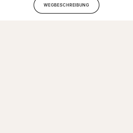
WEGBESCHREIBUNG
✦ KONTAKT
Kontaktieren Sie uns
Adresse
Ibis Styles Dubai Jumeira
Kontaktieren Sie uns