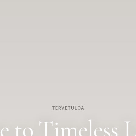
TERVETULOA
e to Timeless 