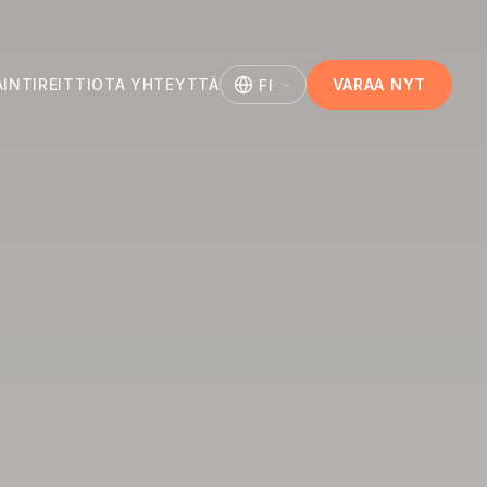
AINTI
REITTI
OTA YHTEYTTÄ
VARAA NYT
FI